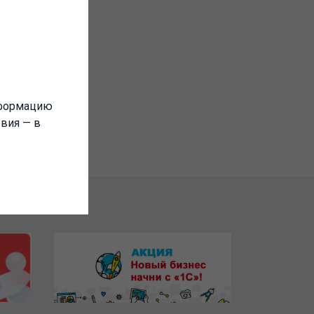
нформацию
овия — в