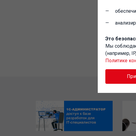
обеспечи
анализи
Это безопас
Мы соблюд
(например, I
Политике ко
Пр