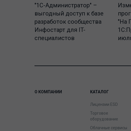
"1C-Администратор" –
Изме
выгодный доступ к базе
про
разработок сообщества
"На 
Инфостарт для IT-
1С:П
специалистов
июля
О КОМПАНИИ
КАТАЛОГ
Лицензии ESD
Торговое
оборудование
Облачные сервисы