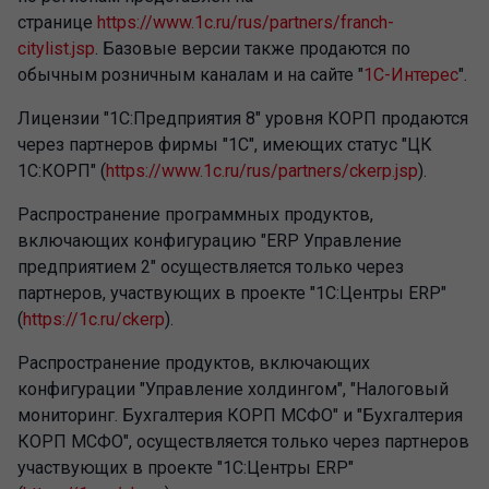
странице
https://www.1c.ru/rus/partners/franch-
citylist.jsp
. Базовые версии также продаются по
обычным розничным каналам и на сайте "
1С-Интерес
".
Лицензии "1С:Предприятия 8" уровня КОРП продаются
через партнеров фирмы "1С", имеющих статус "ЦК
1С:КОРП" (
https://www.1c.ru/rus/partners/ckerp.jsp
).
Распространение программных продуктов,
включающих конфигурацию "ERP Управление
предприятием 2" осуществляется только через
партнеров, участвующих в проекте "1С:Центры ERP"
(
https://1c.ru/ckerp
).
Распространение продуктов, включающих
конфигурации "Управление холдингом", "Налоговый
мониторинг. Бухгалтерия КОРП МСФО" и "Бухгалтерия
КОРП МСФО", осуществляется только через партнеров
участвующих в проекте "1С:Центры ERP"