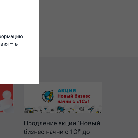
ержимое.
нформацию
овия — в
Продление акции "Новый
бизнес начни с 1С!" до