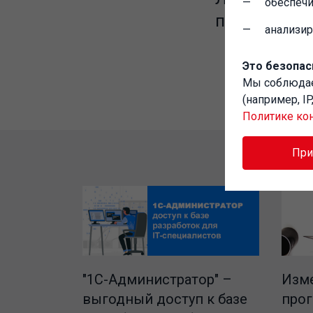
обеспечи
программы,
анализи
Это безопас
Мы соблюд
(например, I
Политике ко
Пр
"1C-Администратор" –
Изме
выгодный доступ к базе
про