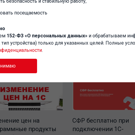
ть безопасность и стабильную работу,
 запрещает потенциально опасное сод
ровать посещаемость
но
аем
152-ФЗ «О персональных данных»
и обрабатываем и
P, тип устройства) только для указанных целей. Полные усл
нфиденциальности
.
инимаю
СФР бесплатно при
нение цен на
подключении 1С-
граммные продукты