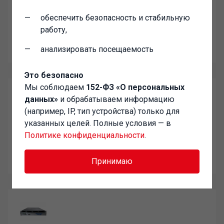
Panda Gold Protection 2016
обеспечить безопасность и стабильную
работу,
Все лучшее от Panda для вас.
Язык интерфейса: Русский
анализировать посещаемость
Это безопасно
Мы соблюдаем
152-ФЗ «О персональных
данных»
и обрабатываем информацию
(например, IP, тип устройства) только для
указанных целей. Полные условия — в
Panda Global Protection 2016
Политике конфиденциальности
.
Защитите и контролируйте Ваши данные и устройства.
Язык интерфейса: Русский
Принимаю