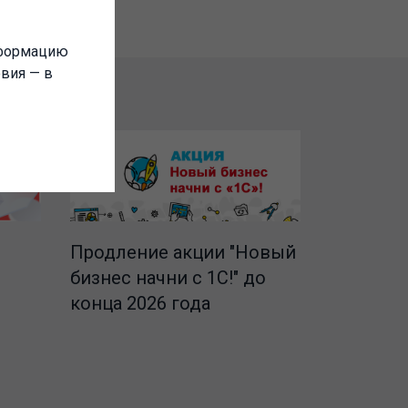
нформацию
овия — в
Продление акции "Новый
бизнес начни с 1С!" до
конца 2026 года