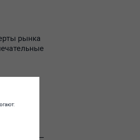
перты рынка
мечательные
огают: