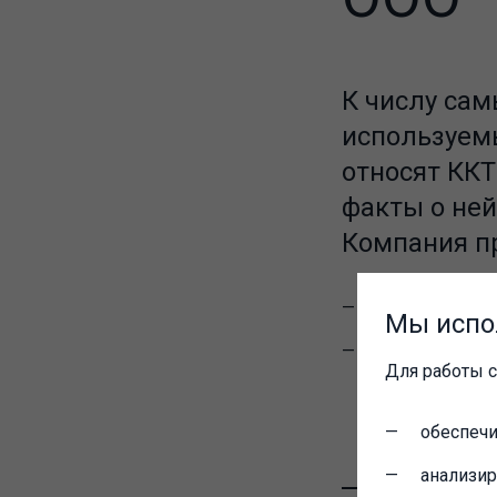
К числу сам
используем
относят КК
факты о ней
Компания п
онлайн-кассы
Мы испо
модуль сопря
Для работы с
обеспечи
анализи