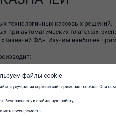
ых технологичных кассовых решений,
ых при автоматических платежах, экс
Т «Казначей ФА». Изучим наиболее при
.
роизводит:
льзуем файлы cookie
жения
айта и улучшения сервиса сайт применяет cookies. Они пом
ть безопасность и стабильную работу,
ровать посещаемость