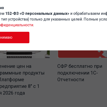
но
аем
152-ФЗ «О персональных данных»
и обрабатываем и
P, тип устройства) только для указанных целей. Полные усл
нфиденциальности
.
инимаю
СФР бесплатно при
нение цен на
подключении 1С-
граммные продукты
Отчетности
Платформе
редприятие 8" с 1
 2026 года