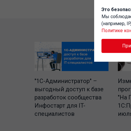
Это безопас
Мы соблюд
(например, I
Политике ко
Пр
"1C-Администратор" –
Изме
выгодный доступ к базе
про
разработок сообщества
"На 
Инфостарт для IT-
1С:П
специалистов
июля