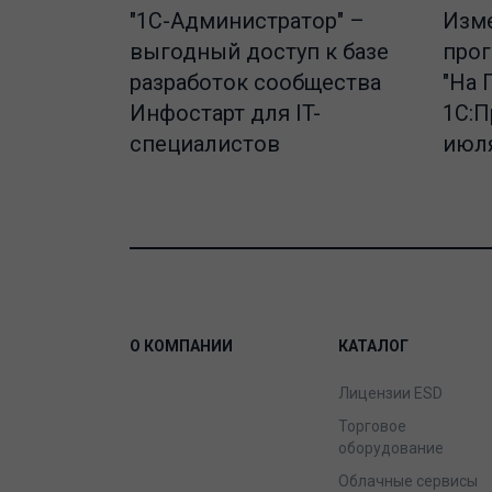
"1C-Администратор" –
Изме
выгодный доступ к базе
про
разработок сообщества
"На 
Инфостарт для IT-
1С:П
специалистов
июля
О КОМПАНИИ
КАТАЛОГ
Лицензии ESD
Торговое
оборудование
Облачные сервисы