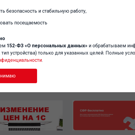
M FEM предназначена для выполнения
ных объектов в системе КОМПАС-3D, и
ть безопасность и стабильную работу,
и результатов этих расчетов.
ровать посещаемость
ейса: Русский
но
аем
152-ФЗ «О персональных данных»
и обрабатываем и
P, тип устройства) только для указанных целей. Полные усл
нфиденциальности
.
инимаю