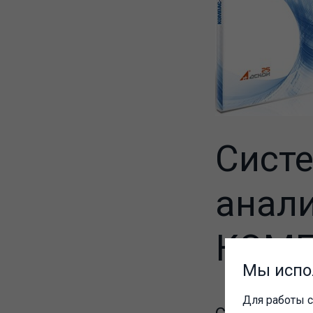
Систе
анал
КОМП
Мы испо
Для работы с