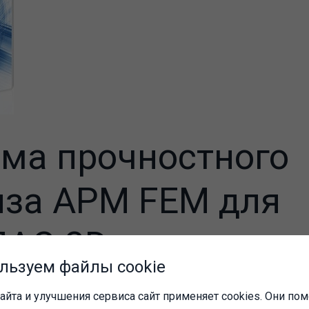
ма прочностного
иза APM FEM для
АС-3D
льзуем файлы cookie
айта и улучшения сервиса сайт применяет cookies. Они пом