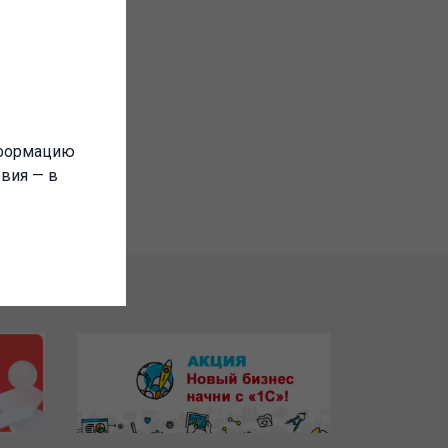
 расчетов
нформацию
овия — в