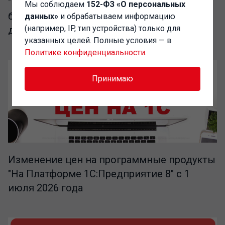
"1C-Администратор" – выгодный доступ к
Мы соблюдаем
152-ФЗ «О персональных
базе разработок сообщества Инфостарт
данных»
и обрабатываем информацию
(например, IP, тип устройства) только для
для IT-специалистов
указанных целей. Полные условия — в
Политике конфиденциальности
.
Принимаю
Изменение цен на программные продукты
"На Платформе 1С:Предприятие 8" с 1
июля 2026 года