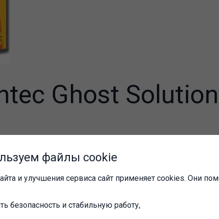
tec Ghost Solution
ost Solution Suite представляет собой
ое решение для создания образа файло
льзуем файлы cookie
тановленного программного обеспечен
айта и улучшения сервиса сайт применяет cookies. Они пом
и.
ейса: Русский
ть безопасность и стабильную работу,