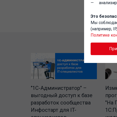
анализи
Это безопас
Мы соблюд
(например, I
Политике ко
Пр
"1C-Администратор" –
Изме
выгодный доступ к базе
про
разработок сообщества
"На 
Инфостарт для IT-
1С:П