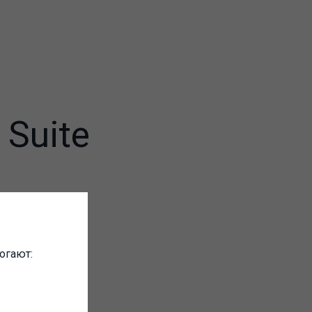
 Suite
 широко
в и
ия на
огают: