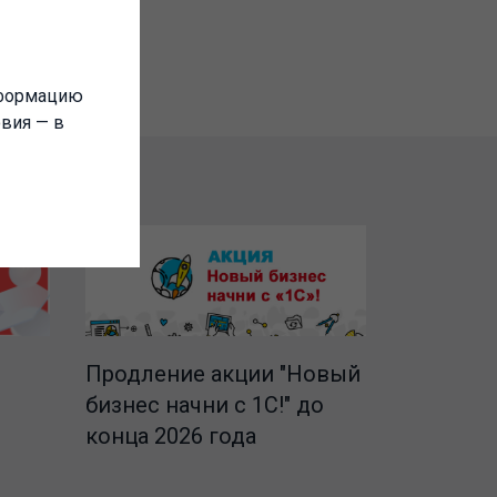
нформацию
овия — в
Продление акции "Новый
бизнес начни с 1С!" до
конца 2026 года