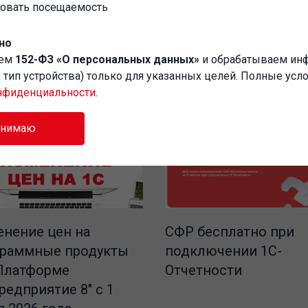
ровать посещаемость
но
аем
152-ФЗ «О персональных данных»
и обрабатываем и
P, тип устройства) только для указанных целей. Полные усл
нфиденциальности
.
инимаю
СФР бесплатно при
нение цен на
подключении 1С-
граммные продукты
Отчетности
Платформе
редприятие 8" с 1