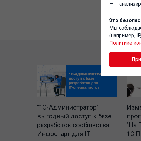
анализи
Это безопас
Мы соблюд
(например, I
Политике ко
Пр
"1C-Администратор" –
Изме
выгодный доступ к базе
про
разработок сообщества
"На 
Инфостарт для IT-
1С:П