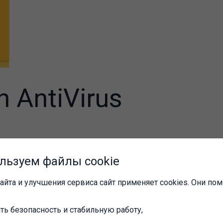
n AntiVirus
ожете свободно подключаться к Интер
я информацией, зная, что пять запат
льзуем файлы cookie
щиты Нортон™ Антивирус смогут быстр
айта и улучшения сервиса сайт применяет cookies. Они пом
вирусы и программы-шпионы.
ейса: Русский
ть безопасность и стабильную работу,