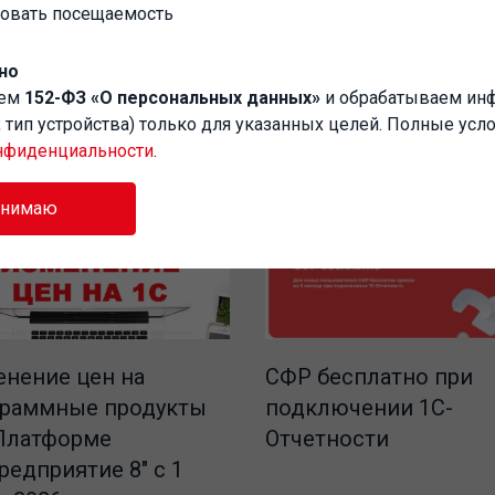
ровать посещаемость
но
аем
152-ФЗ «О персональных данных»
и обрабатываем и
P, тип устройства) только для указанных целей. Полные усл
нфиденциальности
.
инимаю
СФР бесплатно при
нение цен на
подключении 1С-
граммные продукты
Отчетности
Платформе
редприятие 8" с 1