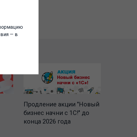
нформацию
овия — в
Продление акции "Новый
бизнес начни с 1С!" до
конца 2026 года