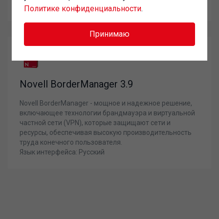
Язык интерфейса: Русский
Политике конфиденциальности
.
Принимаю
Novell BorderManager 3.9
Novell BorderManager - мощное и надежное решение,
включающее технологии брандмауэра и виртуальной
частной сети (VPN), которые защищают сети и
ресурсы, обеспечивая высокую производительность
труда конечного пользователя.
Язык интерфейса: Русский