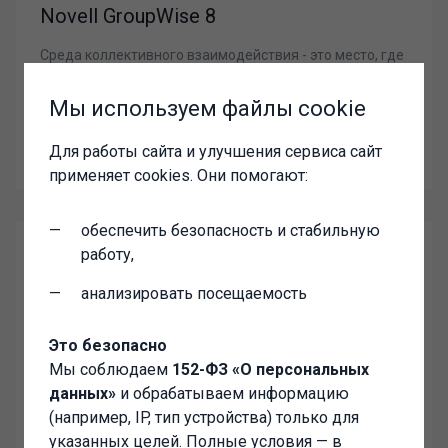
Novell GroupWise 8
Среда коллективного взаимодействия - это место, где
выполняется большая часть работы. Учитывая, что
около 80% интеллектуальной собственности компании
Мы используем файлы cookie
ежедневно проходит через электронную почту,
первостепенную важность приобретает безопасность.
Для работы сайта и улучшения сервиса сайт
Язык интерфейса: Русский
применяет cookies. Они помогают:
обеспечить безопасность и стабильную
работу,
анализировать посещаемость
Novell eDirectory 8.8
Это безопасно
Novell eDirectory™ является фундаментом крупнейших
Мы соблюдаем
152-ФЗ «О персональных
в мире систем управления идентификацией, который
данных»
и обрабатываем информацию
позволяет компаниям управлять
(например, IP, тип устройства) только для
идентификационными параметрами и контролировать
доступ сотрудников, клиентов и партнеров.
указанных целей. Полные условия — в