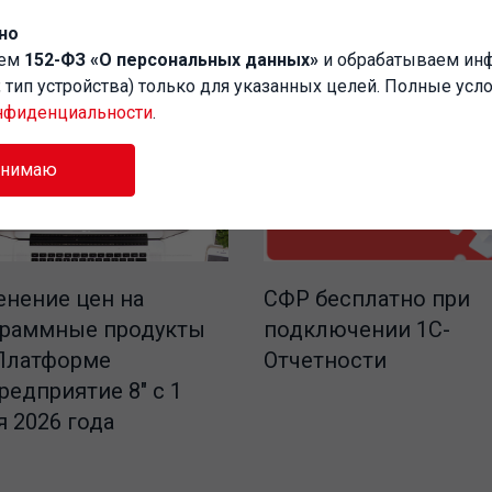
но
аем
152-ФЗ «О персональных данных»
и обрабатываем и
P, тип устройства) только для указанных целей. Полные усл
нфиденциальности
.
инимаю
СФР бесплатно при
нение цен на
подключении 1С-
граммные продукты
Отчетности
Платформе
редприятие 8" с 1
 2026 года