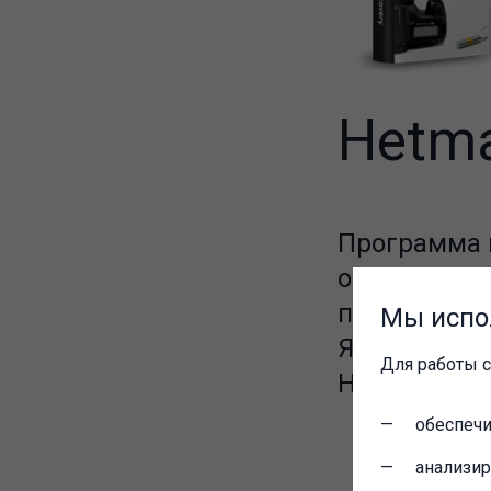
Hetma
Программа 
оптимальны
памяти и U
Мы испо
Язык интерф
Для работы с
Немецкий
обеспечи
анализи