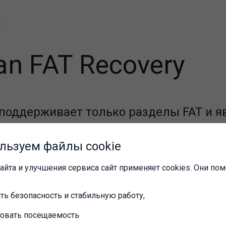
n FAT Recovery
поддерживает только разделы FAT и я
м решением для восстановления данн
SB-флеш-дисков.
льзуем файлы cookie
ейса: Русский, Французский, Английск
айта и улучшения сервиса сайт применяет cookies. Они пом
ть безопасность и стабильную работу,
ровать посещаемость