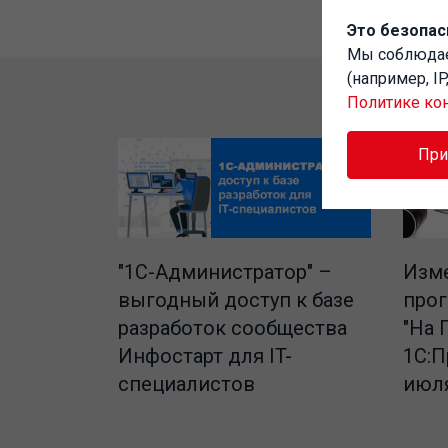
Это безопас
Мы соблюд
(например, I
Политике ко
Пр
"1C-Администратор" –
Изме
выгодный доступ к базе
про
разработок сообщества
"На 
Инфостарт для IT-
1С:П
специалистов
июля