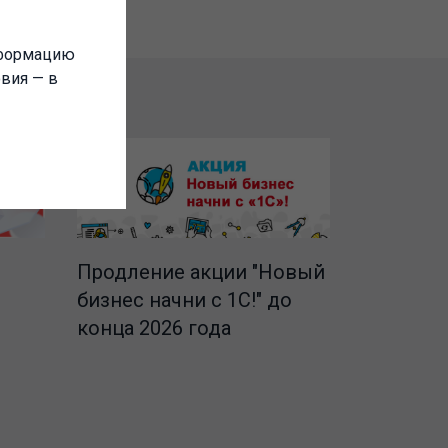
нформацию
овия — в
Продление акции "Новый
бизнес начни с 1С!" до
конца 2026 года