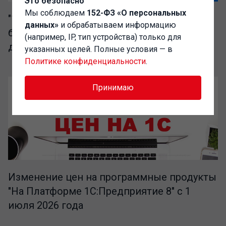
Это безопасно
Мы соблюдаем
152-ФЗ «О персональных
"1C-Администратор" – выгодный доступ к
данных»
и обрабатываем информацию
базе разработок сообщества Инфостарт
(например, IP, тип устройства) только для
для IT-специалистов
указанных целей. Полные условия — в
Политике конфиденциальности
.
Принимаю
Изменение цен на программные продукты
"На Платформе 1С:Предприятие 8" с 1
июля 2026 года