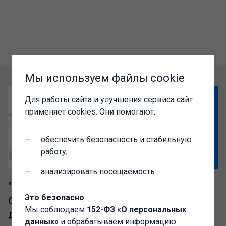
Мы используем файлы cookie
Для работы сайта и улучшения сервиса сайт
применяет cookies. Они помогают:
обеспечить безопасность и стабильную
работу,
анализировать посещаемость
"1C-Администратор" – выгодный доступ к
Это безопасно
базе разработок сообщества Инфостарт
Мы соблюдаем
152-ФЗ «О персональных
для IT-специалистов
данных»
и обрабатываем информацию