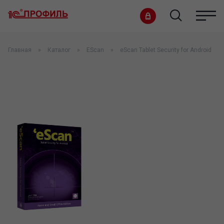
Главная
Каталог
EScan
eScan Tablet Security for Android