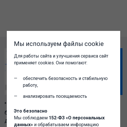
Мы используем файлы cookie
Для работы сайта и улучшения сервиса сайт
применяет cookies. Они помогают:
обеспечить безопасность и стабильную
работу,
анализировать посещаемость
"1C-Администратор" – выгодный доступ к
Это безопасно
базе разработок сообщества Инфостарт
Мы соблюдаем
152-ФЗ «О персональных
для IT-специалистов
данных»
и обрабатываем информацию