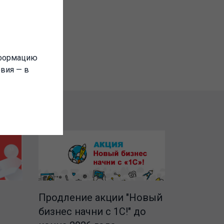
нформацию
овия — в
Продление акции "Новый
бизнес начни с 1С!" до