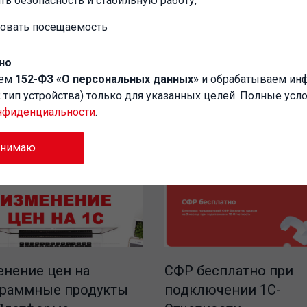
ть безопасность и стабильную работу,
ейса: Русский
ровать посещаемость
но
аем
152-ФЗ «О персональных данных»
и обрабатываем и
P, тип устройства) только для указанных целей. Полные усл
нфиденциальности
.
инимаю
СФР бесплатно при
нение цен на
подключении 1С-
граммные продукты