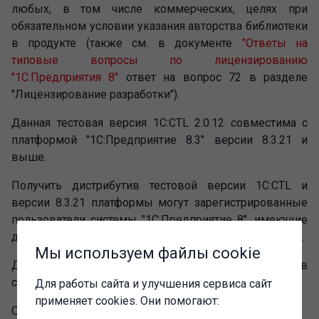
любых, в том числе коммерческих, целях при
обязательном условии указания авторства библиотеки
в продукте (также см. в документе
"Ответы на
типовые вопросы по лицензированию
"1С:Предприятия 8"
ответ на вопрос 72 в разделе
"Лицензирование разработки").
Данная тестовая версия 1C:CTL 2.0.12 совместима с
платформой "1С:Предприятие 8.3" версии 8.3.21 и
выше.
Получить дистрибутив тестовой версии 1C:CTL и
версии 8.3.21 платформы могут зарегистрированные
пользователи системы "1С:Предприятие 8", имеющие
действующий договор 1С:ИТС, на сайте
realeases.1c.ru
.
Мы используем файлы cookie
Документация на английском языке включена в
состав дистрибутива.
Для работы сайта и улучшения сервиса сайт
применяет cookies. Они помогают:
Ограничения тестовой версии