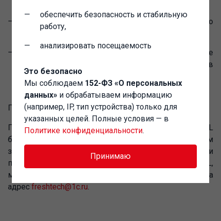
обеспечить безопасность и стабильную
Встроенная справка в 1C:CTL присутствует только
работу,
на русском языке.
анализировать посещаемость
Проверка встраивания в прикладное решение
элементов библиотеки не включена в состав
Это безопасно
дистрибутива 1C:CTL.
Мы соблюдаем
152-ФЗ «О персональных
данных»
и обрабатываем информацию
(например, IP, тип устройства) только для
Поддержка
указанных целей. Полные условия — в
Планируется, что в дальнейшем библиотека 1C:CTL
Политике конфиденциальности
.
будет развиваться по приоритетным запросам
зарубежных пользователей. Пользователи и
Принимаю
партнеры, которые используют библиотеку 1C:CTL,
могут присылать предложения на
адрес
freshtech@1c.ru
.