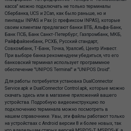
касса" можно подключать не только терминалы
Сбербанка, UCS и 2Can, как было раньше, но и
пинпады INPAS и Pax (с префиксом INPAS), которые
своим клиентам предлагают банки ВТБ, Альфа-Банк,
Банк ПСБ, Банк Санкт-Петербург, Газпромбанк, МКБ,
Райффайзенбанк, РСХБ, Русский стандарт,
Совкомбанк, Т-Банк, Точка, Уралсиб, Центр Инвест.
При выборе банка рекомендуем убедиться, что его
банковский терминал использует программное
обеспечение "UNIPOS Terminal" и "UNIPOS Droid".
Для работы потребуется установка DualConnector
Service.apk и DualConnector Control.apk, которые можно
скачать здесь или в магазине приложений вашего
устройства. Подробную видеоинструкцию по
подключению терминала можно посмотреть в
нашем справочнике. Увы, эти файлы работают только
на устройствах с Android версии 8 и более новых, так
что владельцам старых версий MSPOS-T, MSPOS-K, а