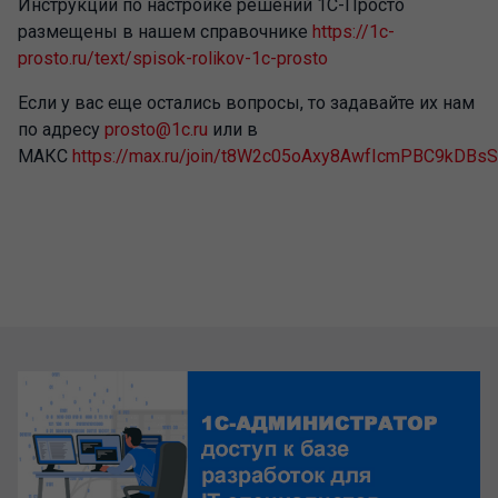
Инструкции по настройке решений 1С-Просто
размещены в нашем справочнике
https://1c-
prosto.ru/text/spisok-rolikov-1c-prosto
Если у вас еще остались вопросы, то задавайте их нам
по адресу
prosto@1c.ru
или в
МАКС
https://max.ru/join/t8W2c05oAxy8AwfIcmPBC9kD