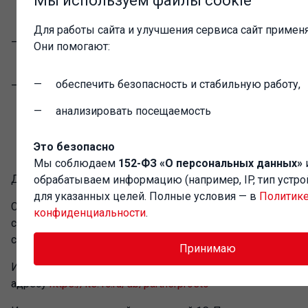
Мы используем файлы cookie
яндекс диск.
Для работы сайта и улучшения сервиса сайт применя
МК-1431. Добавлена команда печати в отчет
Они помогают:
«Сводный отчет по продажам».
обеспечить безопасность и стабильную работу,
МК-1415. Если в марке есть МРЦ, а товар в базе с
нулевой ценой, то не будет открываться форма
анализировать посещаемость
для ввода цены при добавлении товара
сканированием марки.
Это безопасно
Мы соблюдаем
152-ФЗ «О персональных данных»
Дополнительная информация
обрабатываем информацию (например, IP, тип устро
для указанных целей. Полные условия — в
Политик
С информацией о системе 1С-Просто и входящих в ее
конфиденциальности
.
состав решениях можно ознакомиться на
сайте
https://1c-prosto.ru
Принимаю
Информация для партнеров фирмы "1С" размещена по
адресу
https://its.1c.ru/db/partnerprosto