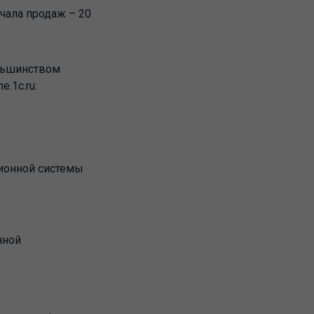
чала продаж – 20
ольшинством
.1c.ru:
ионной системы
нной