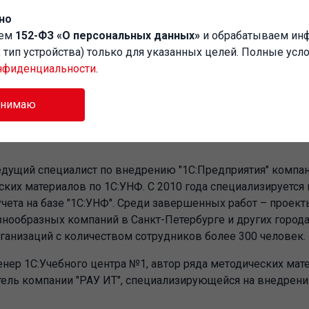
но
у книга принесет владельцам и руководителям компаний
аем
152-ФЗ «О персональных данных»
и обрабатываем и
льникам производств, которые ставят перед собой задачи
P, тип устройства) только для указанных целей. Полные усл
сов до построения единой информационной системы по у
нфиденциальности
.
мендуется специалистам по внедрению программ "1С" для
инимаю
дущий специалист по внедрению "1С:Предприятия" компан
ких материалов по 1С:УНФ. С 2010 года специализируется
чета на базе "1С:УНФ". Среди завершенных работ – проект
нообразных компаний в Санкт-Петербурге и других города
организаций с количеством сотрудников более 300 человек.
енер 1С:Учебного центра №1, автор ряда методических мат
тель компании "РАУ ИТ", специализирующейся на внедрени