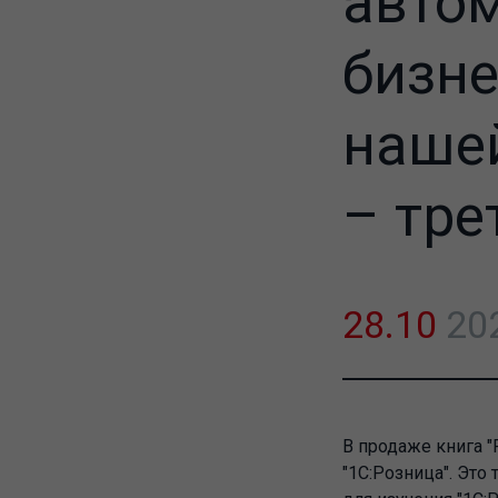
авто
бизне
нашей
– тре
28.10
20
В продаже книга "
"1С:Розница". Это