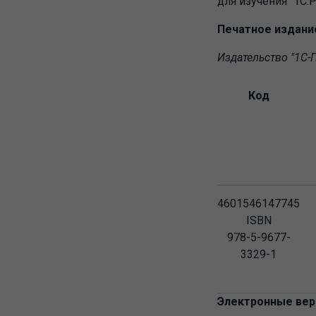
для изучения "1С:
Печатное издани
Издательство "1С-П
Код
4601546147745
ISBN
978-5-9677-
3329-1
Электронные верс