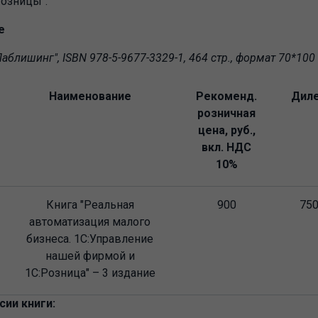
Розницы".
е
аблишинг", ISBN 978-5-9677-3329-1, 464 стр., формат 70*100
Наименование
Рекоменд.
Дил
розничная
цена, руб.,
вкл. НДС
10%
Книга "Реальная
900
75
автоматизация малого
бизнеса. 1С:Управление
нашей фирмой и
1С:Розница" – 3 издание
ии книги: