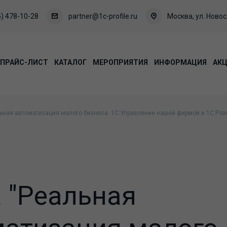
) 478-10-28
partner@1c-profile.ru
Москва, ул. Новосл
ПРАЙС-ЛИСТ
КАТАЛОГ
МЕРОПРИЯТИЯ
ИНФОРМАЦИЯ
АК
ьная автоматизация малого бизнеса. 1С:Управление нашей фирмой и 1С:Розн
 "Реальная