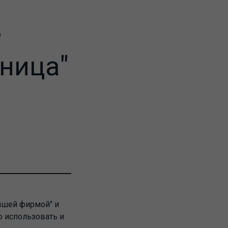
е
ница"
нашей фирмой" и
о использовать и