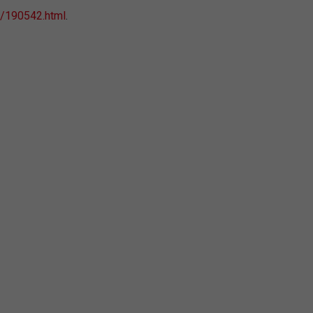
s/190542.html
.