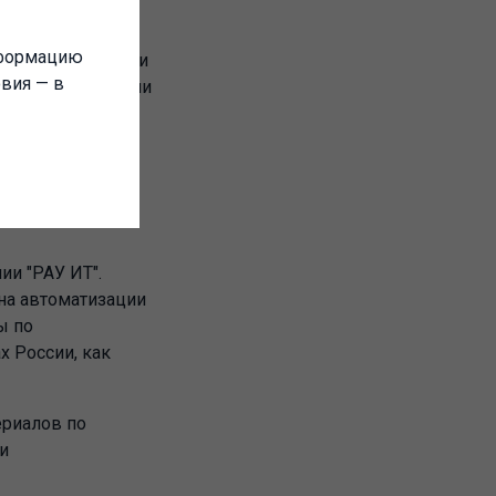
, коммерческим
нформацию
 от автоматизации
овия — в
правлению своими
 повышения
ии "РАУ ИТ".
 на автоматизации
ы по
х России, как
ериалов по
и