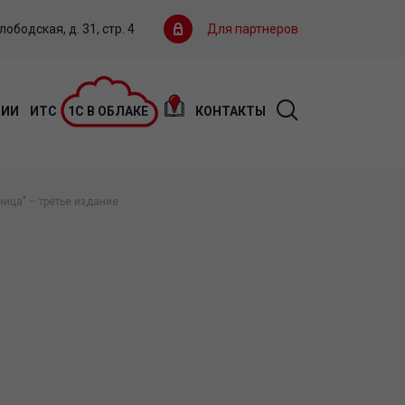
ободская, д. 31, стр. 4
Для партнеров
ЦИИ
ИТС
1С В ОБЛАКЕ
КОНТАКТЫ
ица" – третье издание