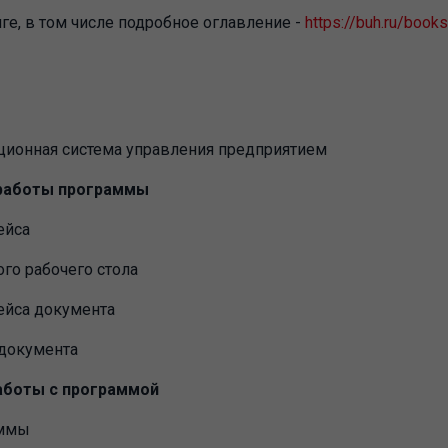
ге, в том числе подробное оглавление -
https://buh.ru/book
ионная система управления предприятием
п работы программы
ейса
го рабочего стола
ейса документа
 документа
работы с программой
аммы