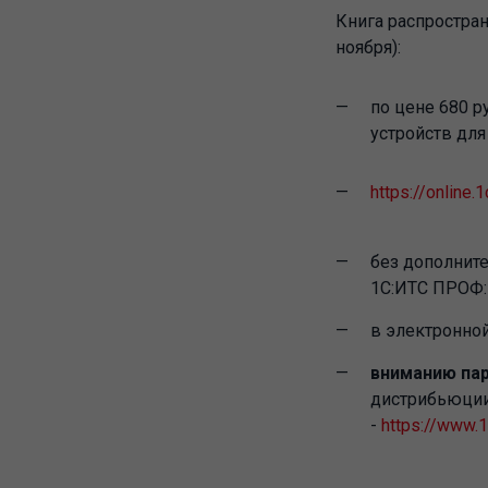
Книга распростран
ноября):
по цене 680 р
устройств для 
https://online.
без дополнит
1С:ИТС ПРОФ
в электронно
вниманию пар
дистрибьюции
-
https://www.1