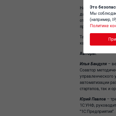
Это безопас
Наибольшую польз
Мы соблюд
директорам и нача
(например, I
отдельных процес
Политике ко
предприятиями.
Также книга реко
Пр
квалификации.
Авторы:
Илья Бандуля
– ве
Соавтор методичес
управленческого у
автоматизации раз
стартапов, так и 
Юрий Павлов
– тр
1С:УНФ, руководи
"1С:Предприятия".