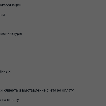
 информации
ции
оменклатуры
данных
и клиента и выставление счета на оплату
 на оплату