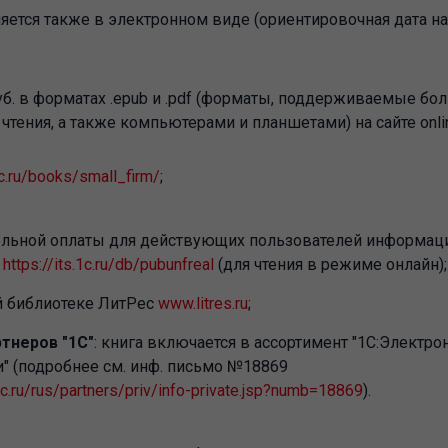
яется также в электронном виде (ориентировочная дата на
уб. в форматах .epub и .pdf (форматы, поддерживаемые б
чтения, а также компьютерами и планшетами) на сайте online
1c.ru/books/small_firm/
;
ельной оплаты для действующих пользователей информац
:
https://its.1c.ru/db/pubunfreal
(для чтения в режиме онлайн);
й библиотеке ЛитРес
www.litres.ru
;
тнеров "1С"
: книга включается в ассортимент "1С:Электро
" (подробнее см. инф. письмо №18869
c.ru/rus/partners/priv/info-private.jsp?numb=18869
).