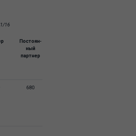
 1/16
ер
Постоян-
ный
партнер
0
680