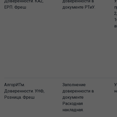
Доверенности. КА2,
доверенности в
У
ЕРП. Фреш
документе РТиУ.
п
2
1
а
АлгорИТм.
Заполнение
У
Доверенности. УНФ,
доверенности в
н
Розница. Фреш
документе
Расходная
накладная.