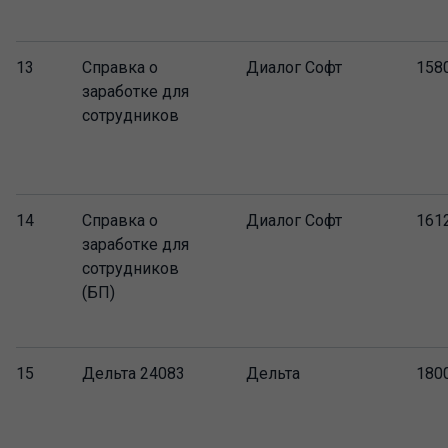
13
Справка о
Диалог Софт
158
заработке для
сотрудников
14
Справка о
Диалог Софт
161
заработке для
сотрудников
(БП)
15
Дельта 24083
Дельта
180