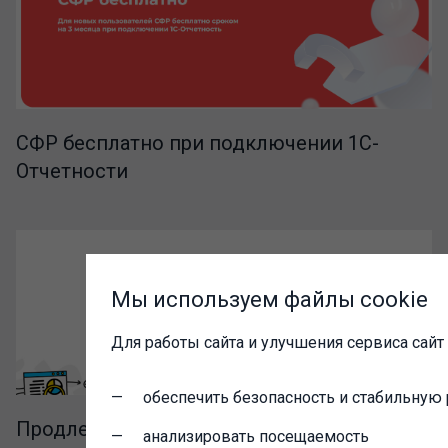
СФР бесплатно при подключении 1С-
Отчетности
Мы используем файлы cookie
Для работы сайта и улучшения сервиса сайт
обеспечить безопасность и стабильную 
Продление акции "Новый бизнес начни с
анализировать посещаемость