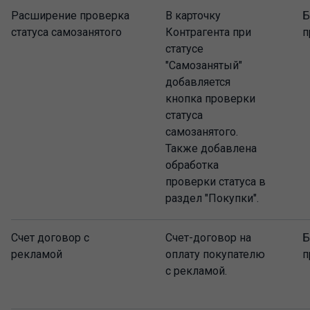
Расширение проверка
В карточку
Б
статуса самозанятого
Контрагента при
п
статусе
"Самозанятый"
добавляется
кнопка проверки
статуса
самозанятого.
Также добавлена
обработка
проверки статуса в
раздел "Покупки".
Счет договор с
Счет-договор на
Б
рекламой
оплату покупателю
п
с рекламой.