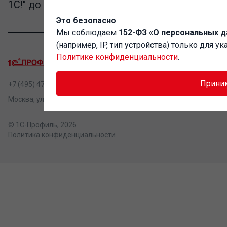
1С!" до конца 2026 года
Это безопасно
Мы соблюдаем
152-ФЗ «О персональных д
(например, IP, тип устройства) только для 
Политике конфиденциальности
.
Прини
+7 (495) 478-10-28
Москва, ул. Новослободская, д. 31, стр. 4
© 1С-Профиль, 2026
Политика конфиденциальности