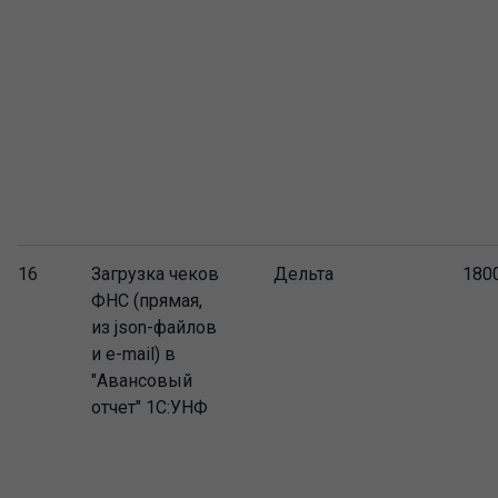
16
Загрузка чеков
Дельта
180
ФНС (прямая,
из json-файлов
и e-mail) в
"Авансовый
отчет" 1С:УНФ