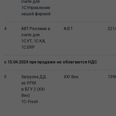
счете для
1С:Управление
нашей фирмой
4
АВТ:Реклама в
А.В.Т.
221
счете для
1С:УТ, 1С:КА,
1C:ERP
с 15.04.2024 при продаже не облагаются НДС
5
Загрузка ДД
XXI Век
139
из УРМ
в БГУ 2 (XXI
Век)
1C-Fresh