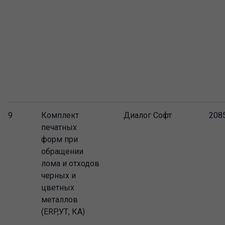
9
Комплект
Диалог Софт
208
печатных
форм при
обращении
лома и отходов
черных и
цветных
металлов
(ERP,УТ, КА)