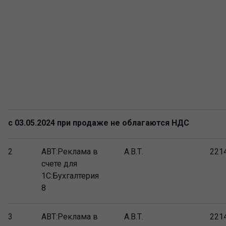
с 03.05.2024 при продаже не облагаются НДС
2
АВТ:Реклама в
А.В.Т.
221
счете для
1С:Бухгалтерия
8
3
АВТ:Реклама в
А.В.Т.
221