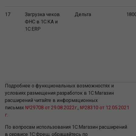
17
Загрузка чеков
Дельта
180
ФНС в 1С:КА и
1С:ERP
Подробнее о функциональных возможностях и
условиях размещения разработок в 1С:Магазин
расширений читайте в информационных
письмах
№29708 от 29.08.2022г.
,
№28310 от 12.05.2021
г.
По вопросам использования 1С:Магазин расширений
в сервисе 1С:Фреш, обращайтесь по