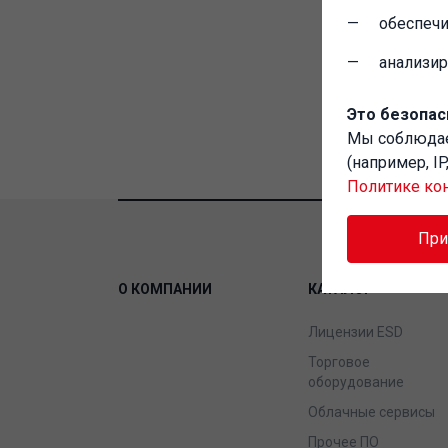
обеспечи
анализи
Это безопас
Мы соблюд
(например, I
Политике ко
Пр
О КОМПАНИИ
КАТАЛОГ
Лицензии ESD
Торговое
оборудование
Облачные сервисы
Прочее ПО