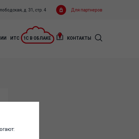
ободская, д. 31, стр. 4
Для партнеров
ЦИИ
ИТС
1С В ОБЛАКЕ
КОНТАКТЫ
огают: