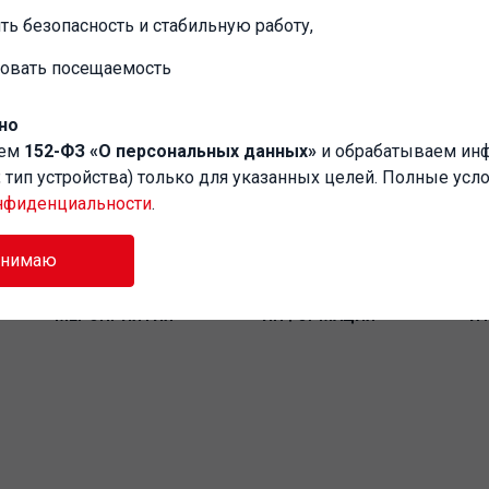
ть безопасность и стабильную работу,
ровать посещаемость
Забыли пароль?
но
аем
152-ФЗ «О персональных данных»
и обрабатываем и
P, тип устройства) только для указанных целей. Полные усл
нфиденциальности
.
инимаю
МЕРОПРИЯТИЯ
ИНФОРМАЦИЯ
И