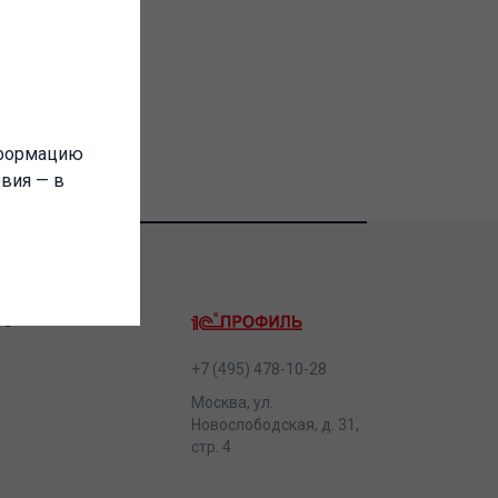
нформацию
овия — в
ТС
+7 (495) 478-10-28
Москва, ул.
Новослободская, д. 31,
стр. 4