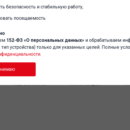
ть безопасность и стабильную работу,
ровать посещаемость
Забыли пароль?
но
аем
152-ФЗ «О персональных данных»
и обрабатываем и
P, тип устройства) только для указанных целей. Полные усл
нфиденциальности
.
инимаю
МЕРОПРИЯТИЯ
ИНФОРМАЦИЯ
И