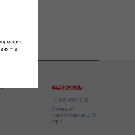
нформацию
овия — в
ТС
+7 (495) 478-10-28
Москва, ул.
Новослободская, д. 31,
стр. 4