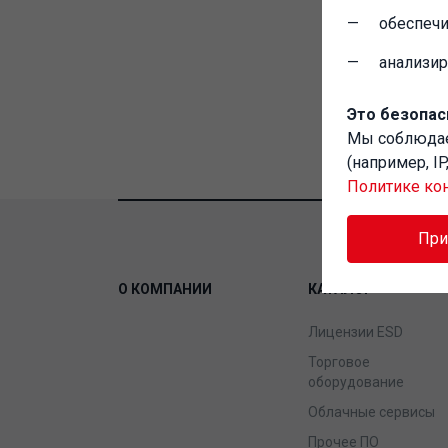
обеспечи
анализи
Это безопас
Мы соблюд
(например, I
Политике ко
Пр
О КОМПАНИИ
КАТАЛОГ
Лицензии ESD
Торговое
оборудование
Облачные сервисы
Прочее ПО