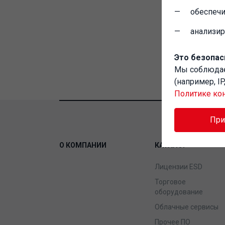
обеспечи
анализи
Это безопас
Мы соблюд
(например, I
Политике ко
Пр
О КОМПАНИИ
КАТАЛОГ
Лицензии ESD
Торговое
оборудование
Облачные сервисы
Прочее ПО