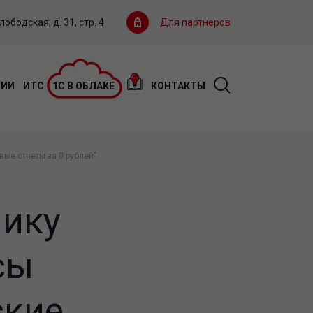
ободская, д. 31, стр. 4
Для партнеров
ЦИИ
ИТС
1С В ОБЛАКЕ
КОНТАКТЫ
ые отчеты за 0 рублей"
нику
сы
ские