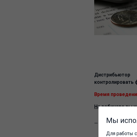
Дистрибьютор 
контролировать 
Время проведения
На вебинаре вы у
Мы испо
Какие показа
зачем
Для работы с