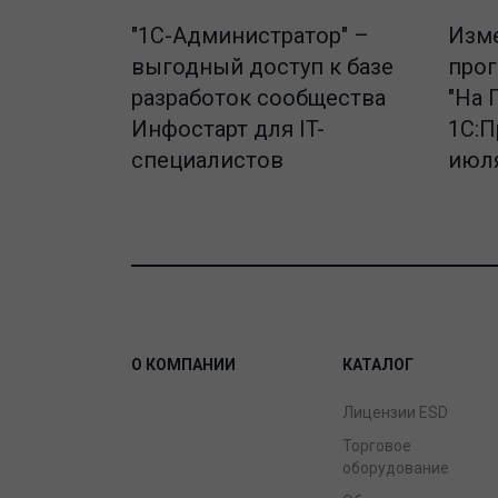
"1C-Администратор" –
Изме
выгодный доступ к базе
про
разработок сообщества
"На 
Инфостарт для IT-
1С:П
специалистов
июля
О КОМПАНИИ
КАТАЛОГ
Лицензии ESD
Торговое
оборудование