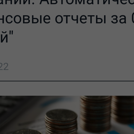
совые отчеты за 
й"
22