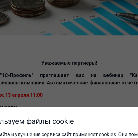
Уважаемые партнеры!
"1С-Профиль" приглашает вас на вебинар "Ка
финансы компании. Автоматические финансовые отчеты 
: 13 апреля 11:00
знаете:
льзуем файлы cookie
тели бизнеса нужно контролировать ежедневно, особенн
айта и улучшения сервиса сайт применяет cookies. Они пом