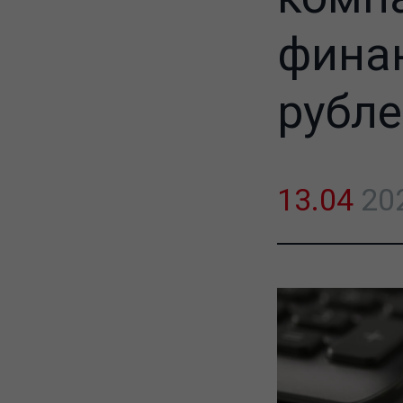
финан
рубле
13.04
20