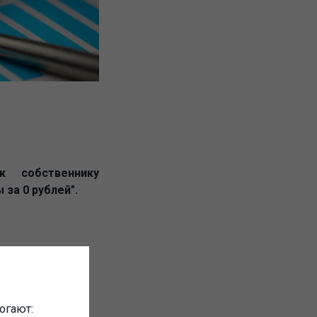
к собственнику
за 0 рублей".
о в кризис - и
огают: