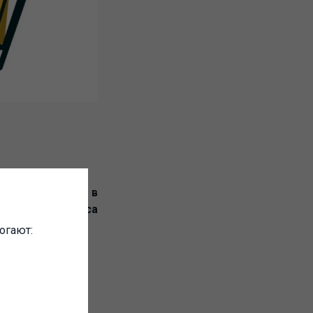
ть участие в
мощью сервиса
огают: