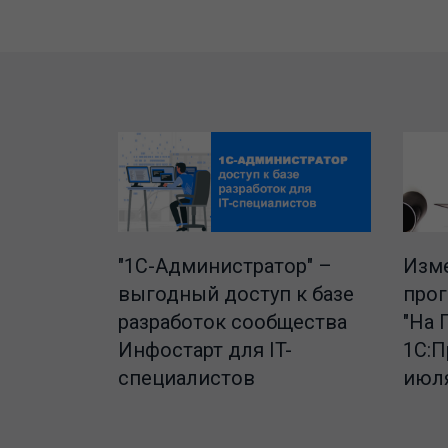
"1C-Администратор" –
Изме
выгодный доступ к базе
про
разработок сообщества
"На 
Инфостарт для IT-
1С:П
специалистов
июля