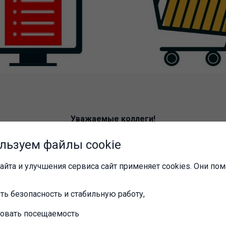
Уважаемые коллеги!
р ООО «1С-Профиль» приглашает вас приня
льзуем файлы cookie
фровизация и автоматизация бизнеса с по
»
.
айта и улучшения сервиса сайт применяет cookies. Они пом
21 года
ть безопасность и стабильную работу,
00
ровать посещаемость
ара: