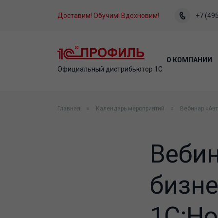
Доставим! Обучим! Вдохновим!
+7 (495
О КОМПАНИИ
Официальный дистрибьютор 1С
Главная
Календарь мероприятий
Вебинар «Ав
Веби
бизн
1С:Н