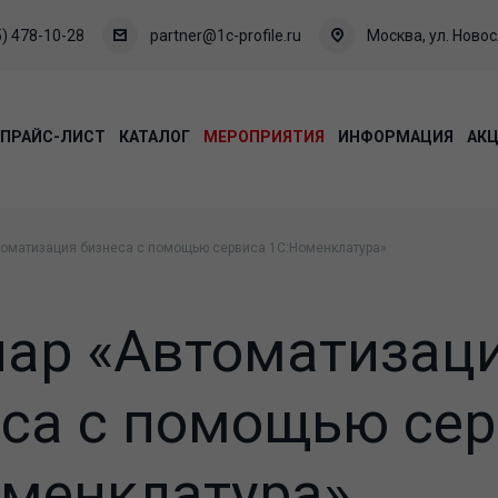
) 478-10-28
partner@1c-profile.ru
Москва, ул. Новосл
ПРАЙС-ЛИСТ
КАТАЛОГ
МЕРОПРИЯТИЯ
ИНФОРМАЦИЯ
АК
томатизация бизнеса с помощью сервиса 1С:Номенклатура»
нар «Автоматизац
еса с помощью се
оменклатура»