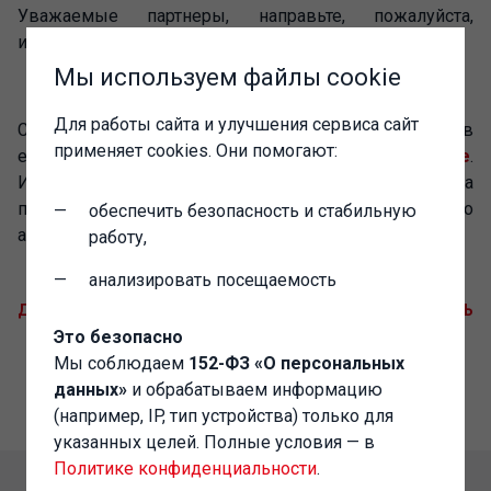
Уважаемые партнеры, направьте, пожалуйста,
информацию о вебинаре вашим клиентам.
Мы используем файлы cookie
Дополнительная информация
Для работы сайта и улучшения сервиса сайт
С информацией о системе "1С-Просто" и входящих в
применяет cookies. Они помогают:
ее состав решениях можно ознакомиться на
сайте
.
Информация для партнеров фирмы "1С" размещена
по
адресу
. Вопросы можно задавать по
обеспечить безопасность и стабильную
адресу
prosto@1c.ru
.
работу,
анализировать посещаемость
ДОБАВИТЬ В GOOGLE CALENDAR
ДОБАВИТЬ В КАЛЕНДАРЬ
Это безопасно
Мы соблюдаем
152-ФЗ «О персональных
данных»
и обрабатываем информацию
(например, IP, тип устройства) только для
указанных целей. Полные условия — в
Политике конфиденциальности
.