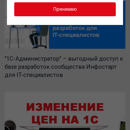
Принимаю
"1C-Администратор" – выгодный доступ к
базе разработок сообщества Инфостарт
для IT-специалистов