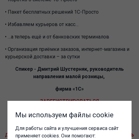
• Пакет бесплатных решений 1С-Просто
• Избавляем курьеров от касс…
• …а теперь ещё и от банковских терминалов
• Организация приёмки заказов, интернет-магазина и
курьерской доставки – за сутки
Спикер - Дмитрий Шустерняк, руководитель
направления малой розницы,
фирма «1С»
ЗАРЕГИСТРИРОВАТЬСЯ
Ждем вас!
Мы используем файлы cookie
Для работы сайта и улучшения сервиса сайт
ДОБАВИТЬ В GOOGLE CALENDAR
ДОБАВИТЬ В КАЛЕНДАРЬ
применяет cookies. Они помогают: