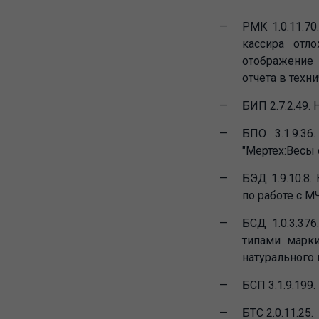
РМК 1.0.11.70
кассира отл
отображение 
отчета в техн
БИП 2.7.2.49.
БПО 3.1.9.36
"Мертех:Весы 
БЭД 1.9.10.8
по работе с М
БСД 1.0.3.37
типами марки
натурального 
БСП 3.1.9.199
БТС 2.0.11.25.