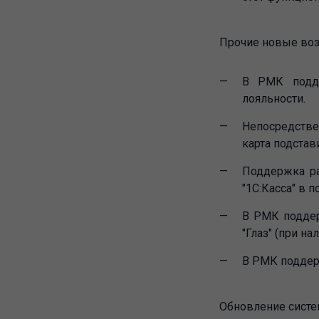
Прочие новые во
В РМК подде
лояльности.
Непосредстве
карта подстав
Поддержка ра
"1С:Касса" в 
В РМК поддер
"Глаз" (при н
В РМК поддер
Обновление систе