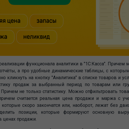
реализации функционала аналитики в "1С:Касса". Причем 
тчёты, а про удобные динамические таблицы, с которы
очно кликнуть на кнопку "Аналитика" в списке товаров и ус
истику продаж за выбранный период по товарам или гру
 Причем не только статистику. Можно отфильтровать тов
ричем считается реальная цена продажи и маржа с уче
 которые скоро закончатся или, наоборот, лежат без дви
делить позиции, которые формируют основную выру
в ценах продажи.