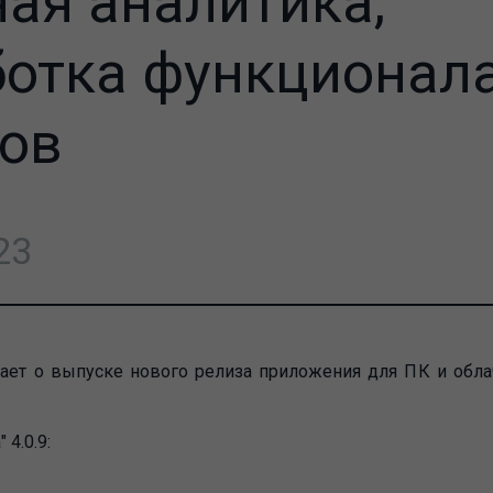
ая аналитика,
ботка функционал
зов
23
ает о выпуске нового релиза приложения для ПК и обл
 4.0.9: