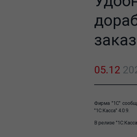
Удобн
дора
зака
05.12
20
Фирма "1С" сообщ
"1С:Касса" 4.0.9.
В
релизе "1С:Касса"