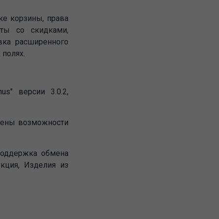
оке корзины, права
ты со скидками,
вка расширенного
 полях.
s" версии 3.0.2,
ирены возможности
 поддержка обмена
кция, Изделия из