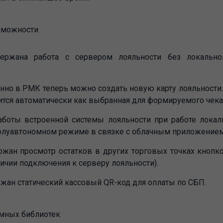
зможности
ржана работа с сервером лояльности без локальног
нно в РМК теперь можно создать новую карту лояльности.
ится автоматически как выбранная для формируемого чека
боты встроенной системы лояльности при работе локал
полуавтономном режиме в связке с облачным приложением 
жан просмотр остатков в других торговых точках кнопк
аличии подключения к серверу лояльности).
жан статический кассовый QR-код для оплаты по СБП.
мных библиотек