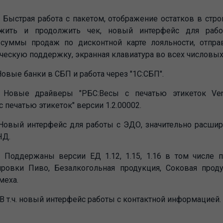
. Быстрая работа с пакетом, отображение остатков в стр
ожить и продолжить чек, новый интерфейс для рабо
суммы продаж по дисконтной карте лояльности, отпра
ическую поддержку, экранная клавиатура во всех числовых
 Новые банки в СБП и работа через "1С:СБП".
. Новые драйверы "РБС:Весы c печатью этикеток Venu
с печатью этикеток" версии 1.2.00002.
. Новый интерфейс для работы с ЭДО, значительно расш
ЧД.
6. Поддержаны версии ЕД 1.12, 1.15, 1.16 в том числе
ровки Пиво, Безалкогольная продукция, Соковая проду
меха.
. В т.ч. новый интерфейс работы с контактной информацией.