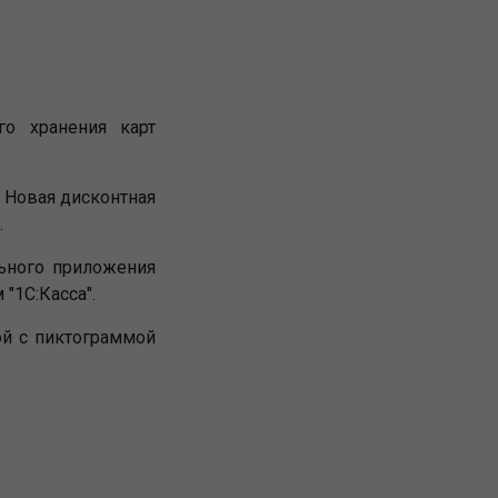
о хранения карт
 Новая дисконтная
.
ьного приложения
"1С:Касса".
ой с пиктограммой