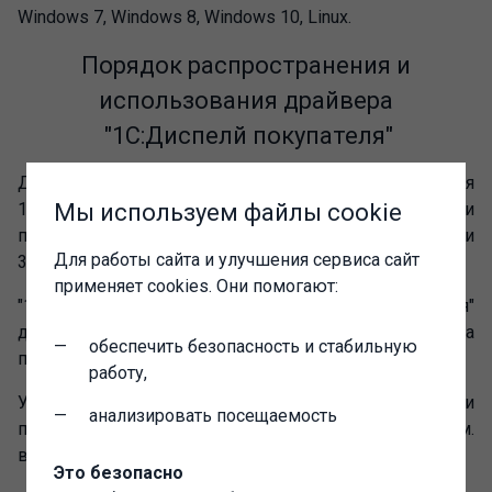
Windows 7, Windows 8, Windows 10, Linux.
Порядок распространения и
использования драйвера
"1С:Диспелй покупателя"
Драйвер "1С:Дисплей покупателя (NativeApi) для
1С:Предприятия 8" входит в состав "1С:Библиотеки
Мы используем файлы cookie
подключаемого оборудования", начиная с версии
Для работы сайта и улучшения сервиса сайт
3.1.2.21.
применяет cookies. Они помогают:
"1С:Библиотеки подключаемого оборудования"
доступна в сервисе "1С:Обновление программ" на
обеспечить безопасность и стабильную
портале 1С:ИТС по адресу
portal.1c.ru
.
работу,
Условия использования "1С:Библиотеки
анализировать посещаемость
подключаемого оборудования" см.
в
информационном письме №15249 от 19.06.2012
.
Это безопасно