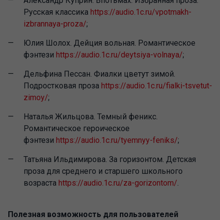
Александр Куприн. Впотьмах. Избранная проза.
Русская классика
https://audio.1c.ru/vpotmakh-
izbrannaya-proza/
;
Юлия Шолох. Дейция вольная. Романтическое
фэнтези
https://audio.1c.ru/deytsiya-volnaya/
;
Дельфина Пессан. Фиалки цветут зимой.
Подростковая проза
https://audio.1c.ru/fialki-tsvetut-
zimoy/
;
Наталья Жильцова. Темный феникс.
Романтическое героическое
фэнтези
https://audio.1c.ru/tyemnyy-feniks/
;
Татьяна Ильдимирова. За горизонтом. Детская
проза для среднего и старшего школьного
возраста
https://audio.1c.ru/za-gorizontom/
.
Полезная возможность для пользователей