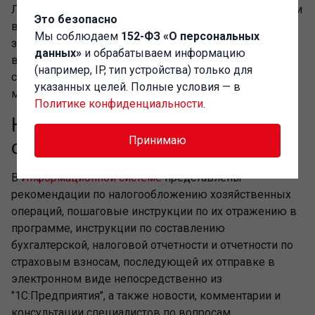
Лекции проводятся в формате прямых трансляций или
Это безопасно
видеозаписей. Подробнее ознакомиться с графиком,
Мы соблюдаем
152-ФЗ «О персональных
зарегистрироваться на лекции, а также посмотреть
данных»
и обрабатываем информацию
видеозаписи прошедших лекций можно на
(например, IP, тип устройства) только для
странице:
https://its.1c.ru/lector
. Вопросы по проекту
указанных целей. Полные условия — в
можно присылать на адрес
lector@1c.ru
.
Политике конфиденциальности
.
Новости информационной
Принимаю
системы
В
Информационной системе
представлены
рекомендации по налогообложению хозяйственных
операций, пошаговые инструкции по их отражению в
программе, инструкции по составлению
бухгалтерской, налоговой отчетности и отчетности по
страховым взносам, последующей их отправке в
электронном виде непосредственно из
"1С:Предприятия", а также новости, комментарии и
консультации специалистов по вопросам