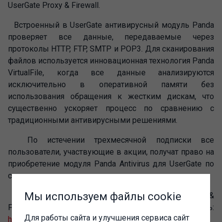
UserGate Proxy & Firewall.
Встроенный в UserGate антивирусный модуль Panda
проверяет все данные, передаваемые через
протоколы HTTP, FTP, SMTP и POP3. Для сканирования
файлов используется инновационная технология Panda
VirtualFile, когда все данные анализируются
исключительно в оперативной памяти без
использования обращения к жестким дискам, что
существенно ускоряет процесс по сравнению с
традиционными антивирусными решениями.
По истечении трехмесячной подписки все
пользователи, участвующие в акции, получат право на
приобретение модуля Panda Antivirus для UserGate по
стоимости продления.
Мы используем файлы cookie
Пробная тридцатидневная версия UserGate Proxy &
Firewall доступна для загрузки здесь:
Для работы сайта и улучшения сервиса сайт
http://usergate.ru/download/
.