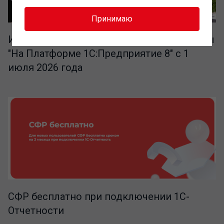
Принимаю
Изменение цен на программные продукты
"На Платформе 1С:Предприятие 8" с 1
июля 2026 года
СФР бесплатно при подключении 1С-
Отчетности