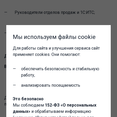
Руководители отделов продаж и 1С:ИТС;
Руководители отделов сопровождения и
Мы используем файлы cookie
внедрения.
Для работы сайта и улучшения сервиса сайт
применяет cookies. Они помогают:
Дата проведения: 18 октября 2016 г.
Время проведения: 12.00-13.00 по МСК.
обеспечить безопасность и стабильную
работу,
Внимание! Количество мест ограничено!
анализировать посещаемость
Регистрируйтесь прямо сейчас!
Для того, чтобы зарегистрироваться, необходимо
Это безопасно
прислать заявку на эл. почту:
kuda@1c-profile.ru
Мы соблюдаем
152-ФЗ «О персональных
данных»
и обрабатываем информацию