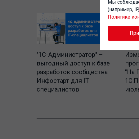
Мы соблюд
(например, I
Политике ко
Пр
"1C-Администратор" –
Изме
выгодный доступ к базе
про
разработок сообщества
"На 
Инфостарт для IT-
1С:П
специалистов
июля