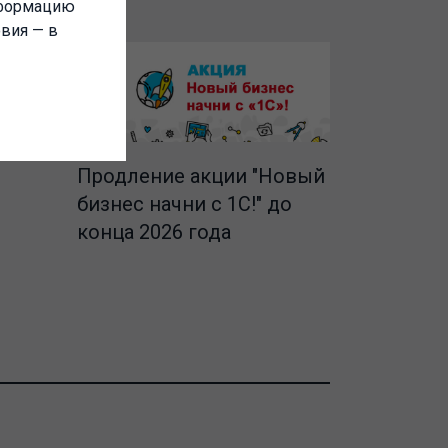
нформацию
овия — в
Продление акции "Новый
бизнес начни с 1С!" до
конца 2026 года