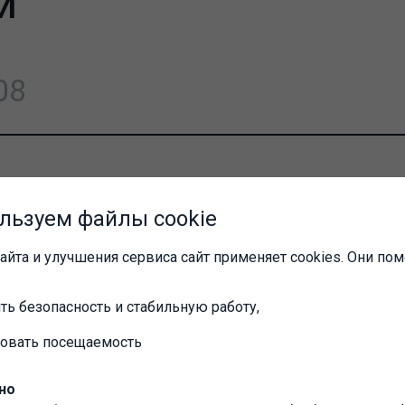
м
08
ги!
е создан закрытый
форум
. Цель создания форума - общен
льзуем файлы cookie
ться важной информацией в закрытом режиме.
айта и улучшения сервиса сайт применяет cookies. Они пом
ть безопасность и стабильную работу,
ровать посещаемость
но