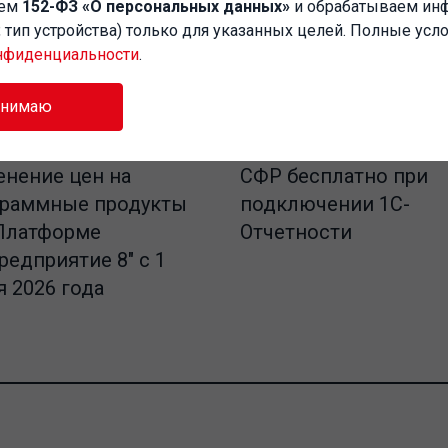
аем
152-ФЗ «О персональных данных»
и обрабатываем и
P, тип устройства) только для указанных целей. Полные усл
нфиденциальности
.
инимаю
СФР бесплатно при
нение цен на
подключении 1С-
граммные продукты
Отчетности
Платформе
редприятие 8" с 1
 2026 года