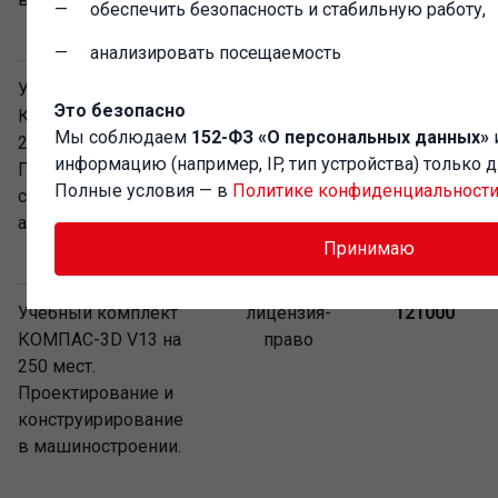
обеспечить безопасность и стабильную работу,
анализировать посещаемость
Учебный комплект
лицензия-
121000
Это безопасно
КОМПАС-3D V13 на
право
Мы соблюдаем
152-ФЗ «О персональных данных»
250 мест.
информацию (например, IP, тип устройства) только 
Проектирование в
Полные условия — в
Политике конфиденциальност
строительстве и
архитектруре.
Принимаю
Учебный комплект
лицензия-
121000
КОМПАС-3D V13 на
право
250 мест.
Проектирование и
конструирирование
в машиностроении.