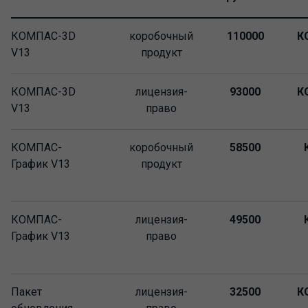
КОМПАС-3D
коробочный
110000
К
V13
продукт
КОМПАС-3D
лицензия-
93000
К
V13
право
КОМПАС-
коробочный
58500
График V13
продукт
КОМПАС-
лицензия-
49500
График V13
право
Пакет
лицензия-
32500
К