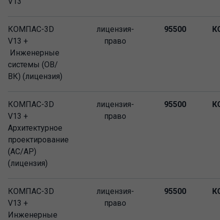
V13
КОМПАС-3D
лицензия-
95500
К
V13 +
право
Инженерные
системы (ОВ/
ВК) (лицензия)
КОМПАС-3D
лицензия-
95500
К
V13 +
право
Архитектурное
проектирование
(АС/АР)
(лицензия)
КОМПАС-3D
лицензия-
95500
К
V13 +
право
Инженерные