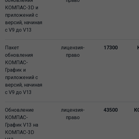
обновления
право
КОМПАС-3D и
приложений с
версий, начиная
с V9 до V13
Пакет
лицензия-
17300
обновления
право
КОМПАС-
График и
приложений с
версий, начиная
с V9 до V13
Обновление
лицензия-
43500
К
КОМПАС-
право
График V13 на
КОМПАС-3D