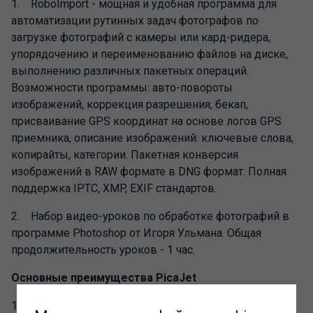
1. RoboImport - мощная и удобная программа для
автоматизации рутинных задач фотографов по
загрузке фотографий с камеры или кард-ридера,
упорядочению и переименованию файлов на диске,
выполнению различных пакетных операций.
Возможности программы: авто-повороты
изображений, коррекция разрешения, бекап,
присваивание GPS координат на основе логов GPS
приемника, описание изображений: ключевые слова,
копирайты, категории. Пакетная конверсия
изображений в RAW формате в DNG формат. Полная
поддержка IPTC, XMP, EXIF стандартов.
2. Набор видео-уроков по обработке фотографий в
программе Photoshop от Игоря Ульмана. Общая
продолжительность уроков - 1 час.
Основные преимущества PicaJet
1. Фокус на каталогизации фотографий