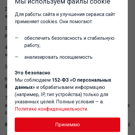
Мы используем файлы cookie
2. Поддержка различных форматов Camera RAW,
Для работы сайта и улучшения сервиса сайт
включая Adobe DNG
применяет cookies. Они помогают:
3. Безопасное редактирование изображений без
риска испортить исходные файлы
обеспечить безопасность и стабильную
работу,
4. Иерархическая структура категорий
неограниченной вложенности
анализировать посещаемость
5. Поддержка стандартов EXIF, IPTC и XMP
Это безопасно
6. Автоматическая реакция на внешние изменения
Мы соблюдаем
152-ФЗ «О персональных
файлов
данных»
и обрабатываем информацию
(например, IP, тип устройства) только для
7. Возможность хранения изображений в разных
указанных целей. Полные условия — в
альбомах (например, домашние фотографии и рабочие
Политике конфиденциальности
.
снимки)
8. Оптимизация изображений для отправки по e-mail
Принимаю