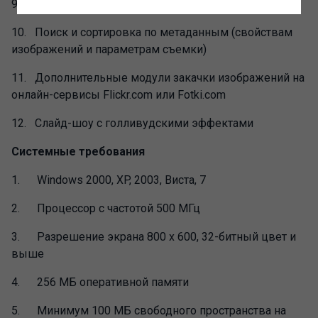
9. Создание архивов на CD/DVD
10. Поиск и сортировка по метаданным (свойствам
изображений и параметрам съемки)
11. Дополнительные модули закачки изображений на
онлайн-сервисы Flickr.com или Fotki.com
12. Слайд-шоу с голливудскими эффектами
Системные требования
1. Windows 2000, XP, 2003, Виста, 7
2. Процессор с частотой 500 МГц
3. Разрешение экрана 800 x 600, 32-битный цвет и
выше
4. 256 МБ оперативной памяти
5. Минимум 100 МБ свободного пространства на