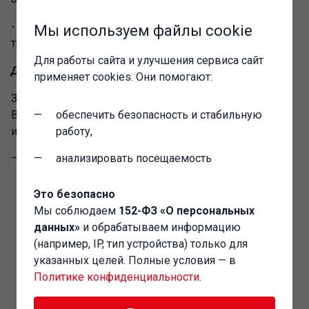
- Видеоролики с выполнением заданий курса,
Мы используем файлы cookie
тренировочные тесты "1С:Профессионал"
Для работы сайта и улучшения сервиса сайт
Для покупки программы необходимо:
применяет cookies. Они помогают:
Зарегистрироваться на сайте
www.online.1c.ru
В разделе "
обеспечить безопасность и стабильную
ПО для дома и офиса
" выбрать программу
и нажать на кнопку "Купить".
работу,
Для оформления покупки необходимо пополнить
анализировать посещаемость
пользовательский счет на стоимость покупки
одним из способов, перечисленных в разделе
Это безопасно
"
Способы оплаты
", в том числе по картам
Мы соблюдаем
152-ФЗ «О персональных
online.1c.ru, sms-сообщениями, банковским
данных»
и обрабатываем информацию
платежом, банковской картой, через WebMoney,
(например, IP, тип устройства) только для
Яндекс.Деньги. Список доступных способов
указанных целей. Полные условия — в
пополнения пользовательского счета постоянно
Политике конфиденциальности
.
расширяется. Карты online.1c.ru распространяются
через партнеров фирмы "1С". Информация о