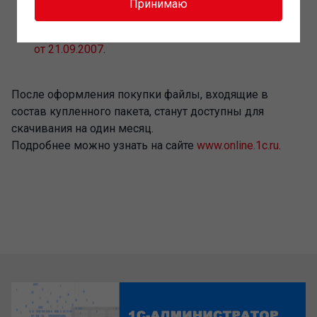
Принимаю
продаже карт для партнеров фирмы "1С"
опубликована в
информационном письме №7311
от 21.09.2007
.
После оформления покупки файлы, входящие в
состав купленного пакета, станут доступны для
скачивания на один месяц.
Подробнее можно узнать на сайте
www.online.1c.ru
.