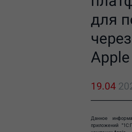
платф
для 
через
Apple
19.04
20
Данное информа
приложений "1С: