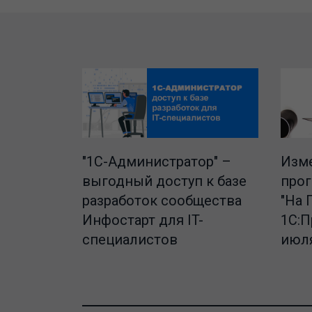
"1C-Администратор" –
Изме
выгодный доступ к базе
про
разработок сообщества
"На 
Инфостарт для IT-
1С:П
специалистов
июля