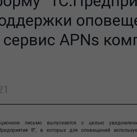
орму "1С:Предпри
поддержки оповещ
 сервис APNs ком
21
ционное письмо выпускается с целью уведомлени
Предприятия 8", в которых для оповещений использу