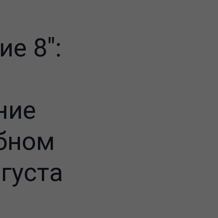
е 8":
ние
ебном
вгуста