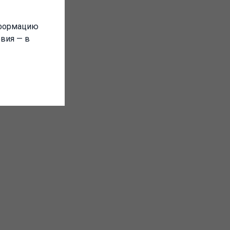
нформацию
овия — в