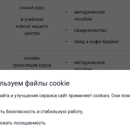
очный курс
методическое
пособие
в учебном
классе нашего
свидетельство
центра
обед и кофе-брейки
онлайн
методическое
трансляция
курса
пособие
(отправляется
льзуем файлы cookie
заказной
бандеролью по
айта и улучшения сервиса сайт применяет cookies. Они пом
почте)
свидетельство
ть безопасность и стабильную работу,
я работа на онлайн-курсе может проводиться на Ва
ровать посещаемость