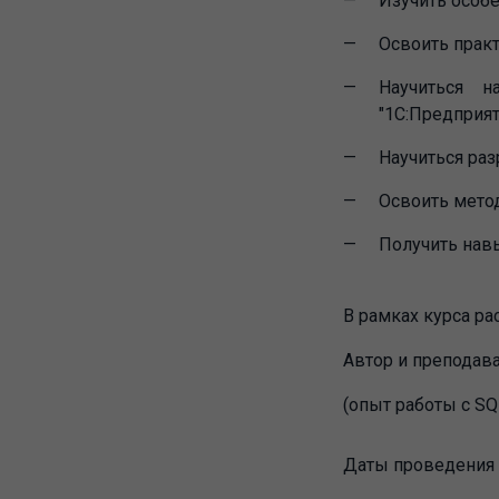
Изучить особе
Освоить практ
Научиться н
"1С:Предприят
Научиться раз
Освоить мето
Получить навы
В рамках курса ра
Автор и преподава
(опыт работы с SQ
Даты проведения