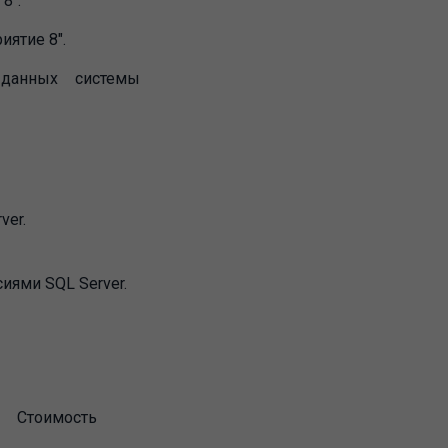
8".
ятие 8".
 данных системы
ver.
иями SQL Server.
Стоимость