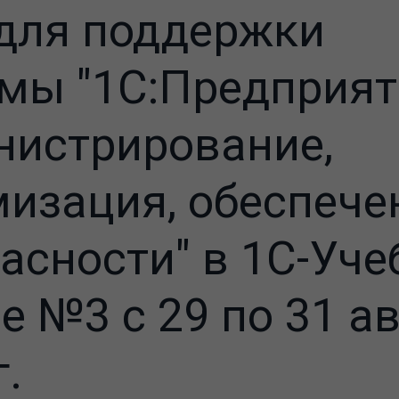
 для поддержки
мы "1С:Предприяти
нистрирование,
изация, обеспече
асности" в 1С-Уч
е №3 с 29 по 31 а
г.