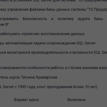
нности установки SQL Server для системы "1С:Предприятие 
ику управления файлами базы данных системы "1С:Предпри
астраивать безопасность и политику аудита базы
ие 8".
рабатывать стратегию восстановления данных.
ды автоматизации задачи сопровождения SQL Server.
ки мониторинга производительности и активности SQL Ser
ссматриваются особенности работы и с более ранними верс
тель курса:
Татьяна Крамарская
L Server c 1995 года, опыт преподавания более 10 лет)
Формат курса
Включено