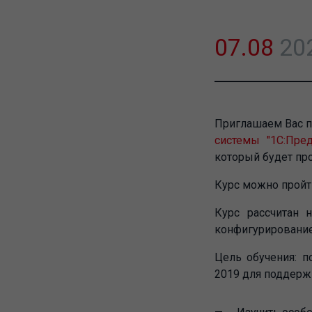
07.08
20
Приглашаем Вас п
системы "1С:Пред
который будет про
Курс можно пройти
Курс рассчитан
на
конфигурирование
Цель обучения:
по
2019
для поддержк