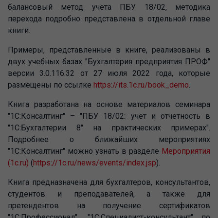
балансовый метод учета ПБУ 18/02, методика
перехода подробно представлена в отдельной главе
книги.
Примеры, представленные в книге, реализованы в
двух учебных базах "Бухгалтерия предприятия ПРОФ"
версии 3.0.116.32 от 27 июля 2022 года, которые
размещены по ссылке
https://its.1c.ru/book_demo
.
Книга разработана на основе материалов семинара
"1С:Консалтинг" – "ПБУ 18/02: учет и отчетность в
"1С:Бухгалтерии 8" на практических примерах".
Подробнее о ближайших мероприятиях
"1С:Консалтинг" можно узнать в разделе
Мероприятия
(1c.ru)
(
https://1c.ru/news/events/index.jsp
).
Книга предназначена для бухгалтеров, консультантов,
студентов и преподавателей, а также для
претендентов на получение сертификатов
"1С:Профессионал", "1С:Специалист-консультант" по