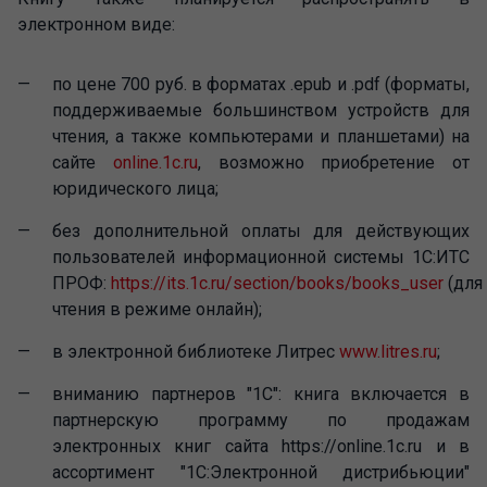
электронном виде:
по цене 700 руб. в форматах .epub и .pdf (форматы,
поддерживаемые большинством устройств для
чтения, а также компьютерами и планшетами) на
сайте
online.1c.ru
, возможно приобретение от
юридического лица;
без дополнительной оплаты для действующих
пользователей информационной системы 1С:ИТС
ПРОФ:
https://its.1c.ru/section/books/books_user
(для
чтения в режиме онлайн);
в электронной библиотеке Литрес
www.litres.ru
;
вниманию партнеров "1С": книга включается в
партнерскую программу по продажам
электронных книг сайта https://online.1c.ru и в
ассортимент "1С:Электронной дистрибьюции"