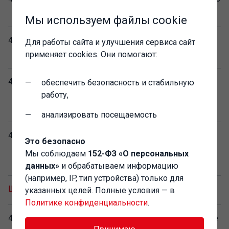
(USB). Коробочная поставка
Мы используем файлы cookie
4601546146014
Конфигурация Штрих-М:Кассир
Для работы сайта и улучшения сервиса сайт
5. Коробочная поставка
применяет cookies. Они помогают:
4601546146045
Штрих-М: Кассир 5. Включает
обеспечить безопасность и стабильную
платформу 1C:Предприятие 8
работу,
(USB). Коробочная поставка
анализировать посещаемость
4601546146038
Штрих-М: Кассир 5. Включает
Это безопасно
платформу 1C:Предприятие 8.
Мы соблюдаем
152-ФЗ «О персональных
Коробочная поставка
данных»
и обрабатываем информацию
(например, IP, тип устройства) только для
Штрих-М: Торговое предприятие 7
указанных целей. Полные условия — в
Политике конфиденциальности
.
4601546136084
Штрих-М: Торговое предприятие