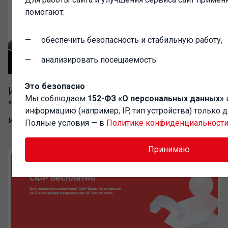
помогают:
обеспечить безопасность и стабильную работу,
анализировать посещаемость
Это безопасно
Изменение цен на программные продукты
Мы соблюдаем
152-ФЗ «О персональных данных»
"На Платформе 1С:Предприятие 8" с 1
информацию (например, IP, тип устройства) только 
июля 2026 года
Полные условия — в
Политике конфиденциальност
Принимаю