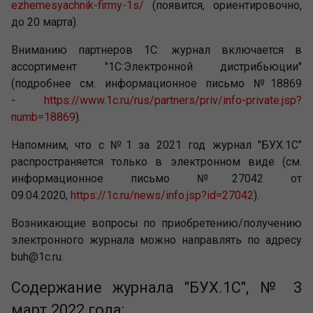
ezhemesyachnik-firmy-1s/
(появится, ориентировочно,
до 20 марта).
Вниманию партнеров 1С: журнал включается в
ассортимент "1С:Электронной дистрибьюции"
(подробнее см. информационное письмо №18869
-
https://www.1c.ru/rus/partners/priv/info-private.jsp?
numb=18869
).
Напомним, что с №1 за 2021 год журнал "БУХ.1С"
распространяется только в электронном виде (см.
информационное письмо №27042 от
09.04.2020,
https://1c.ru/news/info.jsp?id=27042
).
Возникающие вопросы по приобретению/получению
электронного журнала можно направлять по адресу
buh@1c.ru.
Содержание журнала "БУХ.1С", № 3
март 2022 года: