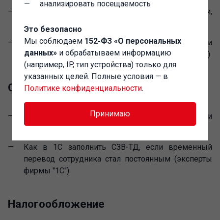
анализировать посещаемость
Новые товарные группы маркируемой продукции,
поддержка в 1С (эксперты фирмы "1С")
Это безопасно
Мы соблюдаем
152-ФЗ «О персональных
Новые возможности СЭДО с ФСС в "1С:Зарплате и
данных»
и обрабатываем информацию
управлении персоналом 8" (эксперты фирмы "1С")
(например, IP, тип устройства) только для
указанных целей. Полные условия — в
Отчетность
Политике конфиденциальности
.
Принимаю
Изменения в РСВ, представлении 4-ФСС и
персотчетности (эксперты фирмы "1С")
Как в 1C заполнить СЗВ-ТД, если временный
перевод сотрудника стал постоянным (эксперты
фирмы "1С")
Налогообложение