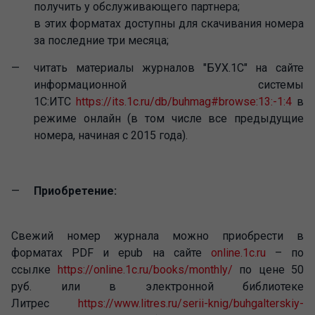
получить у обслуживающего партнера;
в этих форматах доступны для скачивания номера
за последние три месяца;
читать материалы журналов "БУХ.1С" на сайте
информационной системы
1С:ИТС
https://its.1c.ru/db/buhmag#browse:13:-1:4
в
режиме онлайн (в том числе все предыдущие
номера, начиная с 2015 года).
Приобретение:
Свежий номер журнала можно приобрести в
форматах PDF и epub на сайте
online.1c.ru
– по
ссылке
https://online.1c.ru/books/monthly/
по цене 50
руб. или в электронной библиотеке
Литрес
https://www.litres.ru/serii-knig/buhgalterskiy-